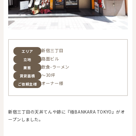
新宿三丁目
エリア
路面ビル
立地
飲食-ラーメン
業態
～30坪
賃貸面積
オーナー様
ご依頼主様
新宿三丁目の天丼てんや跡に『極BANKARA TOKYO』がオ
ープンしました。