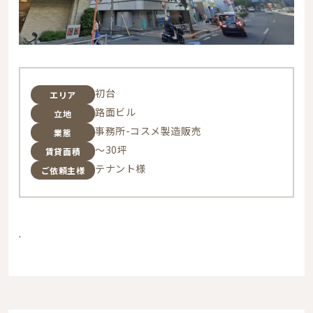
初台
エリア
路面ビル
立地
事務所-コスメ製造販売
業態
～30坪
賃貸面積
テナント様
ご依頼主様
.