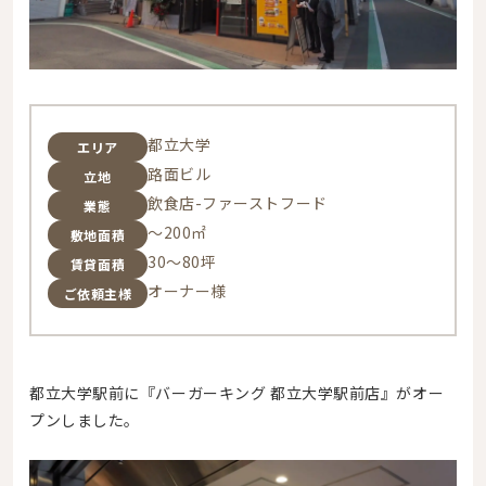
都立大学
エリア
路面ビル
立地
飲食店-ファーストフード
業態
～200㎡
敷地面積
30～80坪
賃貸面積
オーナー様
ご依頼主様
都立大学駅前に『バーガーキング 都立大学駅前店』がオー
プンしました。