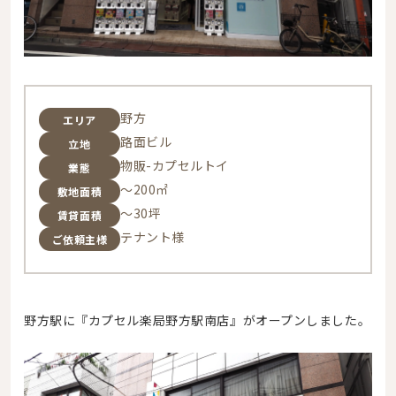
野方
エリア
路面ビル
立地
物販-カプセルトイ
業態
～200㎡
敷地面積
～30坪
賃貸面積
テナント様
ご依頼主様
野方駅に『
カプセル楽局野方駅南店』がオープンしました。