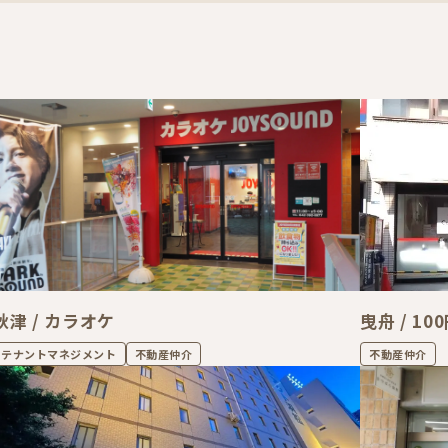
秋津 / カラオケ
曳舟 / 1
テナントマネジメント
不動産仲介
不動産仲介