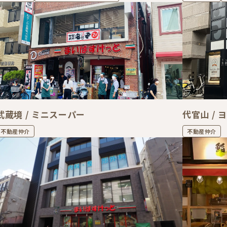
武蔵境 / ミニスーパー
代官山 /
不動産仲介
不動産仲介