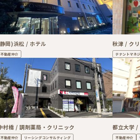
(静岡)浜松 / ホテル
秋津 / ク
不動産仲介
テナントマネ
中村橋 / 調剤薬局・クリニック
都立大学 
不動産仲介
リーシングコンサルティング
不動産仲介