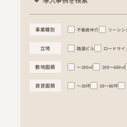
導入事例を検索
事業種別
不動産仲介
リーシン
立地
路面ビル
ロードサイ
敷地面積
～200㎡
200～600㎡
賃貸面積
～30坪
30～80坪